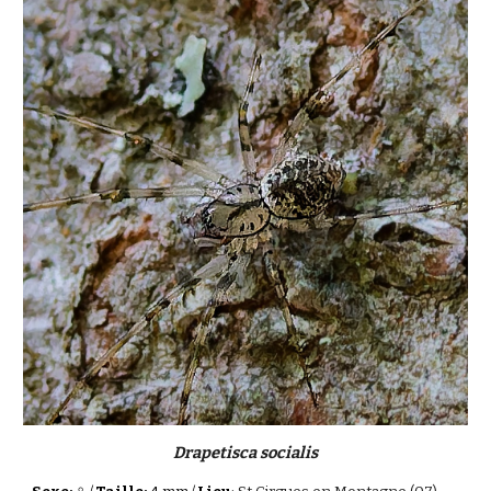
Drapetisca socialis
♀