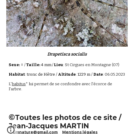
Drapetisca socialis
♀
Sexe:
/
Taille:
4 mm
/
Lieu
:
St Cirgues en Montagne (07)
Habitat
: tronc de Hêtre /
Altitude
: 1229 m /
Date
:
06.05.2023
L'
habitus
*
lui permet de se confondre avec l'écorce de
l'arbre.
©
Toutes les photos de ce site /
Jean-Jacques MARTIN
jjmnature@gmail.com
Mentions légales