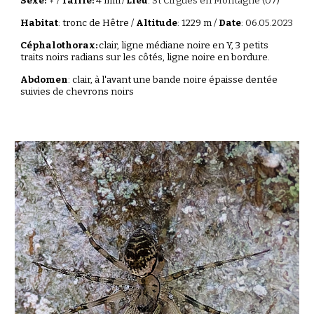
Sexe:
/
Taille:
4 mm
/
Lieu
:
St Cirgues en Montagne (07)
Habitat
: tronc de Hêtre /
Altitude
: 1229 m /
Date
:
06.05.2023
Céphalothorax:
clair, ligne médiane noire en Y, 3 petits
traits noirs radians sur les côtés, ligne noire en bordure.
Abdomen
: clair, à l'avant une bande noire épaisse dentée
suivies de chevrons noirs