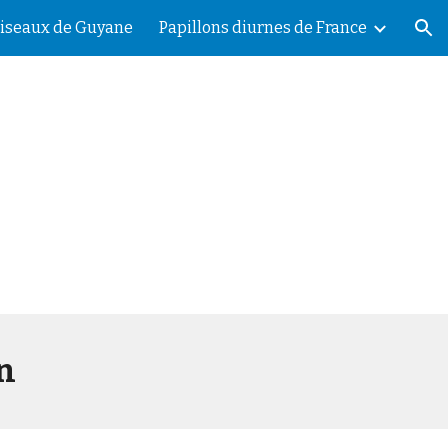
iseaux de Guyane
Papillons diurnes de France
ion
n