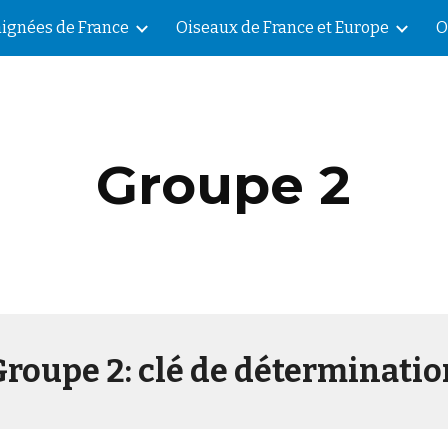
aignées de France
Oiseaux de France et Europe
O
ip to main content
Skip to navigat
Groupe 2
Groupe 2: clé de déterminatio