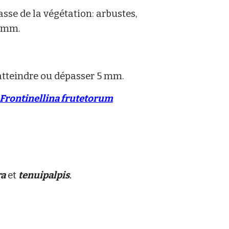
asse de la végétation: arbustes,
5 mm.
t atteindre ou dépasser 5 mm.
Frontinellina frutetorum
ra
et
tenuipalpis
.