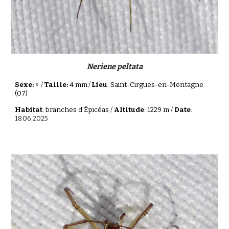
Neriene peltata
Sexe: ♀
/
Taille:
4 mm
/
Lieu
: Saint-Cirgues-en-Montagne
(07)
Habitat
: branches d'Épicéas /
Altitude
: 1229 m /
Date
:
18.06.2025