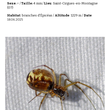
Sexe: ♀
/
Taille:
4 mm
/
Lieu
: Saint-Cirgues-en-Montagne
(07)
Habitat
: branches d'Épicéas /
Altitude
: 1229 m /
Date
:
18.06.2025