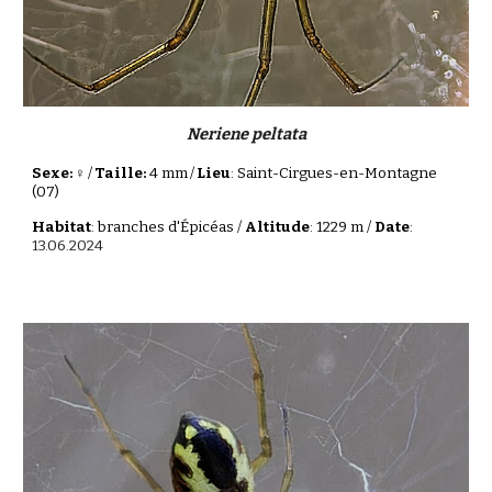
Neriene peltata
Sexe: ♀
/
Taille:
4 mm
/
Lieu
: Saint-Cirgues-en-Montagne
(07)
Habitat
: branches d'Épicéas /
Altitude
: 1229 m /
Date
:
13.06.2024