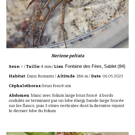
Neriene peltata
Fontaine des Fées, Sablet (84)
Sexe: ♀
/
Taille:
4 mm
/
Lieu
:
Habitat
: Dans Romarin /
Altitude
: 266 m /
Date
:
06.05.2023
Céphalothorax:
brun foncé uni
Abdomen
: blanc avec folium large brun foncé à bords
ondulés se terminant par un lobe élargi, bande large foncée
sur les flancs, puis 3 stries verticales dont la dernière rejoint
le dernier lobe du folium.