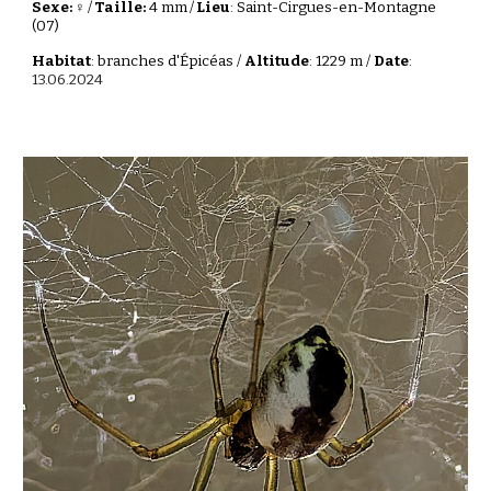
Sexe: ♀
/
Taille:
4 mm
/
Lieu
: Saint-Cirgues-en-Montagne
(07)
Habitat
: branches d'Épicéas /
Altitude
: 1229 m /
Date
:
13.06.2024