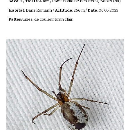
Fontaine des Fées, Sablet (84)
Sexe: ♀
/
Taille:
4 mm
/
Lieu
:
Habitat
: Dans Romarin /
Altitude
: 266 m /
Date
:
06.05.2023
Pattes:
unies, de couleur brun clair.