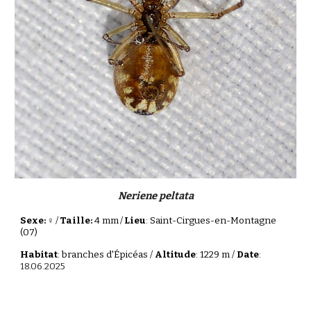
Neriene peltata
Sexe: ♀
/
Taille:
4 mm
/
Lieu
: Saint-Cirgues-en-Montagne
(07)
Habitat
: branches d'Épicéas /
Altitude
: 1229 m /
Date
:
18.06.2025