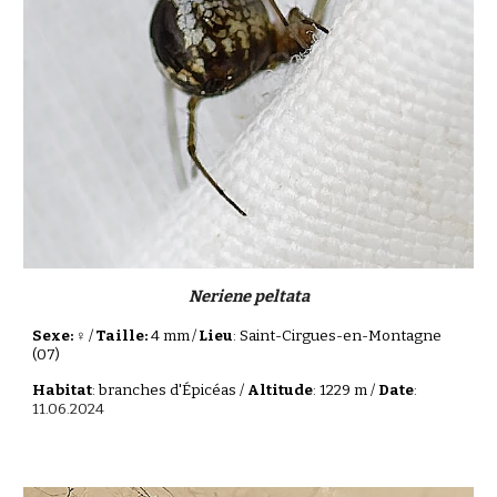
Neriene peltata
Sexe: ♀
/
Taille:
4 mm
/
Lieu
: Saint-Cirgues-en-Montagne
(07)
Habitat
: branches d'Épicéas /
Altitude
: 1229 m /
Date
:
11.06.2024