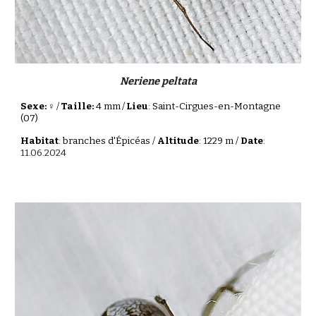
Neriene peltata
Sexe: ♀
/
Taille:
4 mm
/
Lieu
: Saint-Cirgues-en-Montagne
(07)
Habitat
: branches d'Épicéas /
Altitude
: 1229 m /
Date
:
11.06.2024