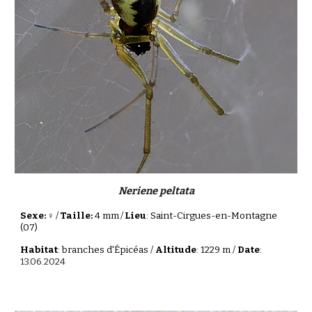
Neriene peltata
Sexe: ♀
/
Taille:
4 mm
/
Lieu
: Saint-Cirgues-en-Montagne
(07)
Habitat
: branches d'Épicéas /
Altitude
: 1229 m /
Date
:
13.06.2024