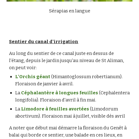
Sérapias en langue
Sentier du canal d'irrigation
Au long du sentier de ce canal juste en dessus de 
l'étang, depuis le jardin jusqu'au niveau de St Aliman, 
on peut voir:
L'Orchis géant
 (Himantoglossum robertianum). 
Floraison de janvier à avril.
La 
Céphalantère à longues feuilles
 (Cephalentera 
longifolia). Floraison d'avril à fin mai.
La 
Limodore à feuilles avortées
 (Limodorum 
abortivum). Floraison mai à juillet, visible dès avril
A noter
 que début mai démarre la floraison d
u
 Genêt à 
balai qui borde ce sentier, une balade 
en ces lieux, en 