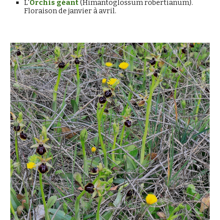
L'
Orchis géant
 (Himantoglossum robertianum). 
Floraison de janvier à avril.