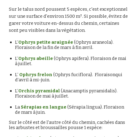
Sur le talus nord poussent 5 espèces, c'est exceptionnel 
sur une surface d'environ 1500 m². Si possible, évitez de 
garer votre voiture en-dessus du chemin, certaines 
sont peu visibles dans la végétation. 
L’
Ophrys petite araignée
 (Ophrys araneola). 
Floraison de la fin de mars à fin avril.
L’
Ophrys abeille
 (Ophrys apifera). Floraison de mai 
à juillet.
L’ 
Ophrys frelon
 (Ophrys fuciflora).  Floraisonqui 
d’avril à mi-juin.
L’
Orchis pyramidal
 (Anacamptis pyramidalis). 
Floraison de mai à juillet.
La 
Sérapias en langue
 (Sérapia lingua). Floraison 
de mars à juin.
Sur le côté est de l'autre côté du chemin, cachées dans 
les arbustes et broussailles pousse 1 espèce: