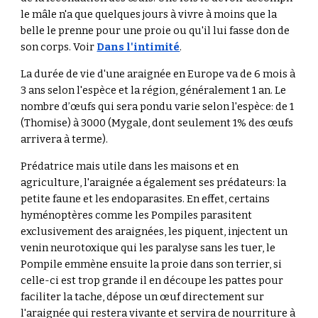
le mâle
n'a
que quelques jours à vivre à moins que la
belle le prenne pour une proie ou qu'il lui fasse don de
son corps. Voir
Dans l'intimité
.
La durée de vie d'une araignée en Europe va de 6 mois à
3 ans selon l'espèce et la région, généralement 1 an. Le
nombre d’œufs qui sera pondu varie selon l'espèce: de 1
(Thomise) à 3000 (Mygale,
dont
seulement 1% des
œ
ufs
arrivera à terme).
Prédatrice
mais
utile dans les maisons et en
agriculture, l'araignée a également ses prédateurs: la
petite faune et
l
es endoparasites. En effet, certains
hyménoptères comme les Pompiles parasitent
exclusivement des araignées,
les piquent, injectent un
venin neurotoxique qui les paralys
e
sans les tuer, le
P
ompile emmène ensuite la proie dans son terrier, si
celle-ci est trop grande il en découpe les pattes pour
faciliter la tache, dépose un œuf directement sur
l'araignée qui restera vivante et servira de nourriture à