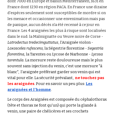
dont 7000 en Europe et bassin Méditerranéen, 1631 en
France dont 1230 en région PACA. En France une dizaine
d'espèces seulement sont susceptibles de mordre si on
les menace et occasionner une envenimation mais pas
de panique, aucun décès n'a été recensé à ce jour en
France. Les 4 araignées les plus à risque sont localisées
dans le sud: la Malmignatte ou Veuve noire de Corse -
Latrodectus tredecimguttatus
,
l'Araignée violon
-
Loxosceles
rufescens,
la Ségestrie florentine
- Segestria
florentina,
la Tarentes ou Lycose de Narbonne -
Lycosa
tarentula
. La morsure reste douloureuse mais le plus
souvent sans injection du venin, c'est une morsure "à
blanc", l'araignée préférant garder son venin qui est
vital pour
elle
.
La sécurité prévalant,
ne touchez pas
les araignées
. Pour en savoir un peu plus
:
Les
araignées et l'homme
.
Le corps des Araignées est composée du céphalothorax
(tête et thorax ne font qu'un) qui porte la glande à
venin, une paire de chélicères et ses crochets