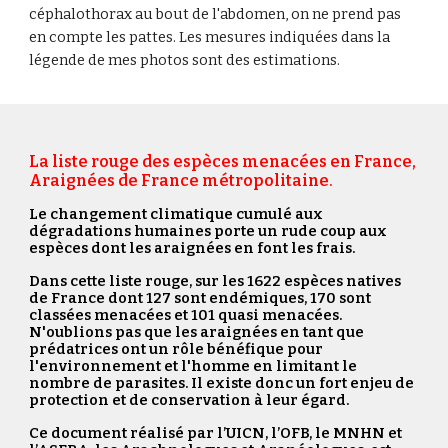
céphalothorax au bout de l'abdomen, on ne prend pas
en compte les pa
ttes. Les mesures indiquées dans la
légende de mes photos sont des estimations.
La liste rouge des espèces menacées en France,
Araignées de France métropolitaine
.
Le changement climatique cumulé aux
dégradations humaines porte un rude coup
aux
espèces dont les araignées en font les frais.
D
ans
ce
tte liste rouge
, sur les 1622 espèces natives
de France dont 127 sont endémiques,
170 sont
classées menacées et 101 quasi menacées
.
N'oublions pas que les araignées en tant que
prédatrices ont un
rôle
bénéfique pour
l'environnement et l'homme en limitant le
nombre de parasites. Il existe donc un f
ort
enjeu
de
protection et de conservation à leur égard.
Ce document réalisé par l’UICN, l’OFB, le MNHN et