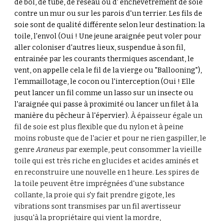
de bol, de tube, de réseau ou d' enchevêtrement de soie
contre un mur ou sur les parois d'un terrier. Les fils de
soie sont de qualité différente selon leur destination: la
toile, l'envol (Oui ! Une jeune araignée peut voler pour
aller
colonis
er d'autres lieux, suspendue à son fil,
entrainée par les courants thermiques ascendant, le
vent, on appelle cela le fil de la vierge ou "Ballooning"
)
,
l'emmaillotage, le cocon ou l'interception (Oui ! Elle
peut lancer un fil comme un lasso sur un insecte ou
l'araignée qui passe à proximité ou lancer un filet à la
manière du pêcheur à l'épervier).
À épaisseur égale un
fil de soie est plus flexible que du nylon et
à peine
moins r
obuste que de l'acier
et pour ne rien gaspiller, le
genre
Araneus
par exemple, peut consommer la vieille
toile qui est très riche en glucides et acides aminés et
en reconstruire une nouvelle en 1 heure.
L
es spires de
la
toile peuvent être imprégnées d'une substance
collante, la proie qui s'y fait prendre gigote, les
vibrations
sont transmises par un fil
avertisse
ur
jusqu'à
la propriétaire qui vient la mordre,