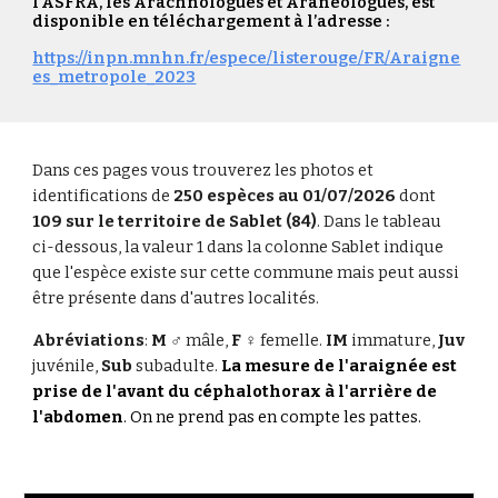
l’ASFRA, les Arachnologues et Aranéologues, est
disponible en téléchargement à l’adresse :
https://inpn.mnhn.fr/espece/listerouge/FR/Araigne
es_metropole_2023
Dans ces pages vous trouverez les photos et
identifications de
250 espèces
au
01
/
07
/202
6
dont
109
sur le territoire de
Sablet (84)
.
Dans le tableau
ci-dessous, la valeur 1 dans la colonne Sablet indique
que l'espèce existe sur cette commune
mais peut aussi
être présente dans d'autres localités.
Abréviations
:
M ♂
mâle,
F ♀
femelle.
IM
immature
,
Juv
juvénile,
Sub
subadulte.
L
a
mesure de l'araignée
es
t
prise de l'avant du céphalothorax à l'arrière de
l'abdomen
. On ne prend pas en compte les pattes.