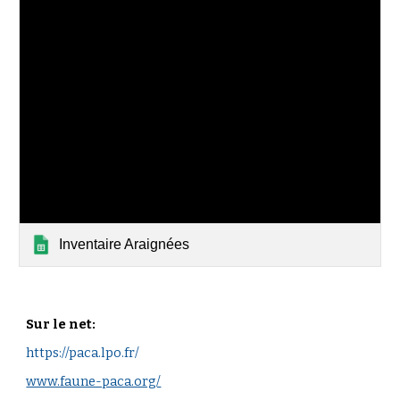
Inventaire Araignées
Sur le net
:
https://paca.lpo.fr/
www.faune-paca.org/