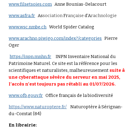
www.filsetsoies.com
Anne Bounias-Delacourt
www.asfra.fr
As
sociation
Fr
ançaise
d'A
rachnologie
www.wsc.nmbe.ch
World Spider Catalog
www.arachno.piwigo.com/index?/categories
Pierre
Oger
https://inpn.mnhn.fr
INPN Inventaire National du
Patrimoine Naturel. Ce site est la référence pour les
scientifiques et naturalistes, malheureusement
s
uite à
une cyberattaque sévère du serveur en mai 2025,
l’accès
n'est toujours pas rétabli au
01
/0
7
/2026.
www.ofb.gouv.fr
Office français de la biodiversité
https://www.naturoptere.fr/
Naturoptère à Sérignan-
du-Comtat (84)
En librairie: