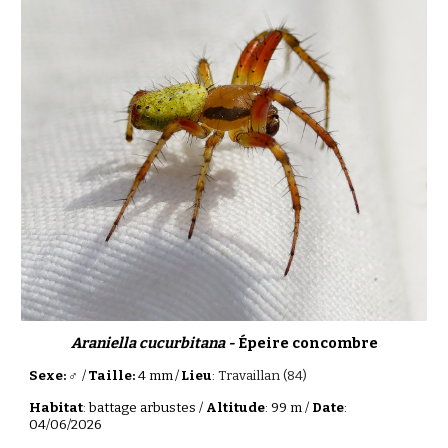
Araniella cucurbitana -
Épeire concombre
Sexe: ♂
/
Taille:
4 mm
/
Lieu
:
Travaillan
(
84
)
Habitat
:
battage
arbustes /
Altitude
:
9
9 m /
Date
:
04
/0
6
/202
6