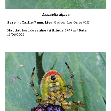
Araniella alpica
Sexe: ♀
/
Taille:
7 mm
/
Lieu
:
Gautier
, Les Orres (05)
Habitat
: bord de sentier /
Altitude
: 1
747
m /
Date
:
16/06/2026