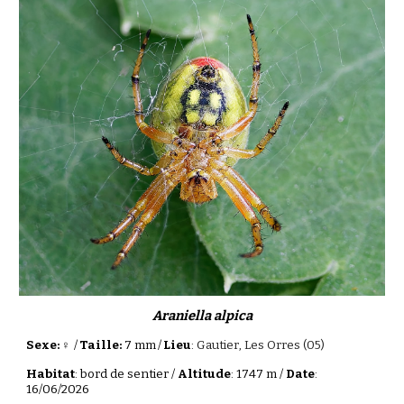
Araniella alpica
Sexe:
♀
/
Taille:
7
mm
/
Lieu
:
Gautier
, Les Orres (05)
Habitat
:
bord de sentier
/
Altitude
: 1
747
m /
Date
:
1
6
/06/2026