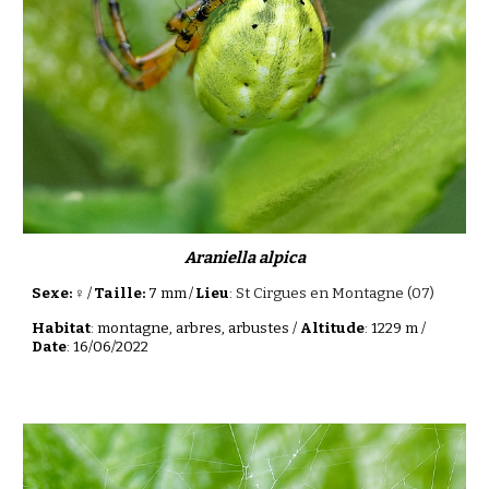
Araniella alpica
Sexe: ♀
/
Taille:
7 mm
/
Lieu
:
St Cirgues en Montagne (07)
Habitat
: montagne, arbres, arbustes /
Altitude
: 1229 m /
Date
: 16/06/2022