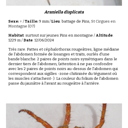
Araniella displicata
Sexe: ♀
/
Taille:
9 mm
/
Lieu
: battage de Pins,
St Cirgues en
Montagne (07)
Habitat
: surtout sur jeunes Pins en montagne /
Altitude
:
1229 m /
Date
: 12/06/2024
Très rare. Pattes et céphalothorax rougeâtres, ligne médiane
de l'abdomen formée de losanges et traits, ourlés d'une
bande blanche. 2 paires de points noirs symétriques dans le
dernier tiers de l'abdomen, (attention à ne pas confondre
avec les 2 paires de points noirs au-dessus de l'abdomen qui
correspondent aux sigilles -zone chitinisée du tégument où
les muscles s’attachent- ). La couleur du folium de l'abdomen
passe du jaunâtre à l'avant au rougeâtre à l'arrière.