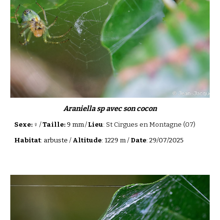
Araniella
sp avec son cocon
Sexe: ♀
/
Taille:
9 mm
/
Lieu
:
St Cirgues en Montagne (07)
Habitat
:
arbuste
/
Altitude
: 1229 m /
Date
:
29
/0
7
/202
5