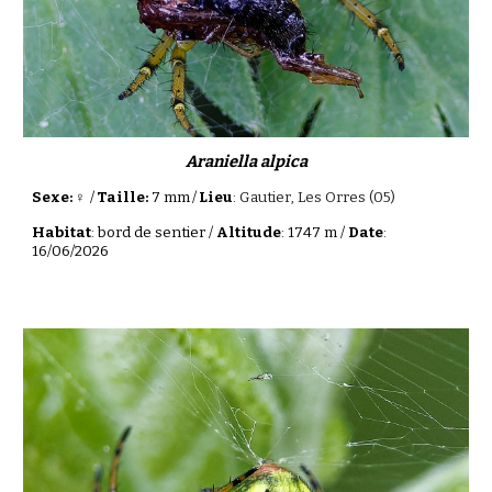
Araniella alpica
Sexe: ♀
/
Taille:
7 mm
/
Lieu
:
Gautier
, Les Orres (05)
Habitat
: bord de sentier /
Altitude
: 1
747
m /
Date
:
16/06/2026