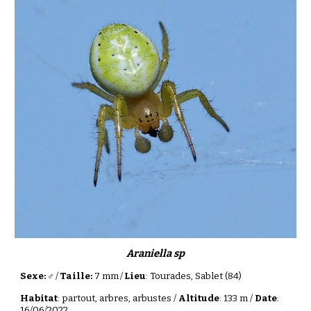
Araniella sp
Sexe: ♂
/
Taille:
7 mm
/
Lieu
: Tourades, Sablet (84)
Habitat
: partout, arbres, arbustes /
Altitude
: 133 m /
Date
:
16/06/2022