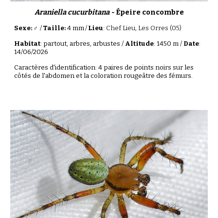
Araniella cucurbitana -
Épeire concombre
Sexe: ♂
/
Taille:
4 mm
/
Lieu
:
Chef Lieu, Les Orres
(0
5
)
Habitat
: partout, arbres, arbustes /
Altitude
: 1
450
m /
Date
:
1
4
/0
6
/202
6
Caractères d'identification: 4 paires de points noirs sur les
côtés de l'abdomen et la coloration rougeâtre des fémurs.