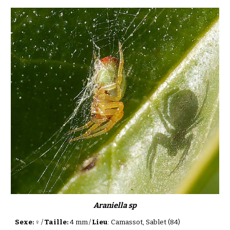
Araniella sp
Sexe:
♀
/
Taille:
4 mm
/
Lieu
: Camassot, Sablet (84)