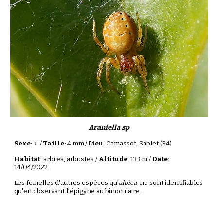
Araniella sp
Sexe:
♀
/
Taille:
4 mm
/
Lieu
: Camassot, Sablet (84)
Habitat
: arbres, arbustes /
Altitude
: 133 m /
Date
:
14/04/2022
Les femelles d'autres espèces qu'
alpica
ne sont identifiables
qu'en observant l’épigyne au binoculaire.