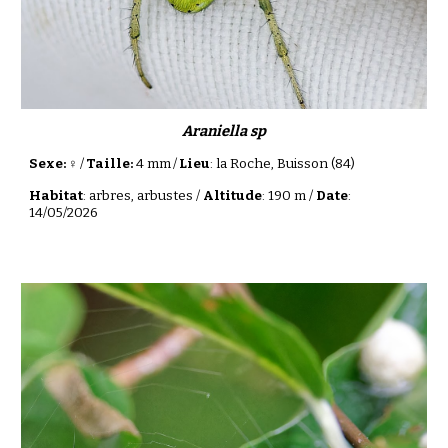
Araniella sp
Sexe: ♀
/
Taille:
4 mm
/
Lieu
:
la Roche, Buisson
(84)
Habitat
: arbres, arbustes /
Altitude
: 1
90
m /
Date
:
1
4
/0
5
/202
6