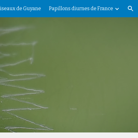
iseaux de Guyane
Papillons diurnes de France
ion