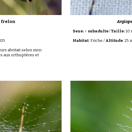
Argiope
 frelon
Sexe: ♀ subadulte
/
Taille:
1
0
Habitat
:
Friche
/
Altitude
:
25
m
02
5
eurs abritait selon mon
s aux orthoptères et