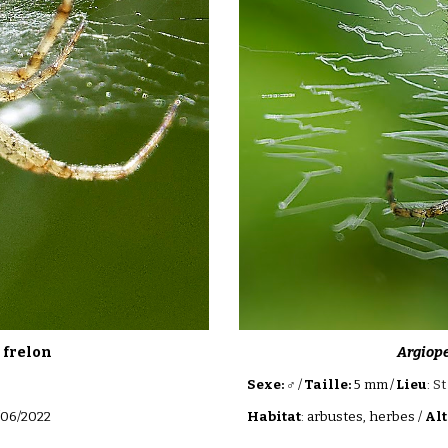
Argiope
 frelon
Sexe: ♂
/
Taille:
5 mm
/
Lieu
:
St
Habitat
: arbustes, herbes /
Alt
1/06/2022