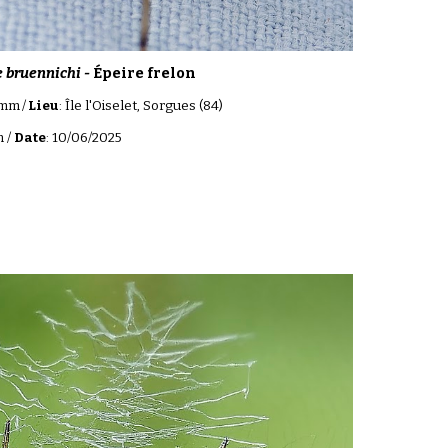
 bruennichi -
Épeire frelon
mm
/
Lieu
:
Île l'Oiselet
, S
orgues
(84)
 /
Date
:
10
/06/202
5