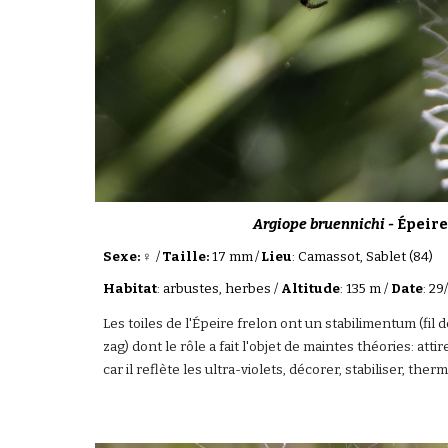
Argiope bruennichi -
Épeire
Sexe: ♀
/
Taille:
17 mm
/
Lieu
: Camassot, Sablet (84)
Habitat
: arbustes, herbes /
Altitude
: 135 m /
Date
: 2
Les toiles de l'
Épeire frelon
ont un stabilimentum (fil d
zag) dont le rôle a fait l'objet de maintes théories: attir
car il reflète les ultra-violets, décorer, stabiliser, ther