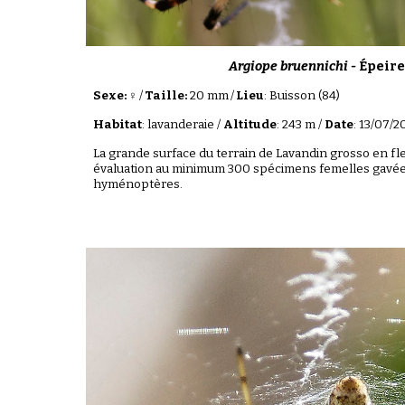
Argiope bruennichi -
Épeire
Sexe: ♀
/
Taille:
20
mm
/
Lieu
:
Buisson
(84)
Habitat
:
lavanderaie
/
Altitude
:
243
m /
Date
:
13
/07/2
La grande surface du terrain de Lavandin grosso en fl
évaluation au minimum 300 spécimens femelles gavée
hyménoptères.