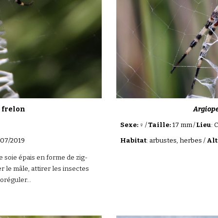
 frelon
Argiope
Sexe: ♀
/
Taille:
17 mm
/
Lieu
: 
9/07/2019
Habitat
: arbustes, herbes /
Alt
e soie épais en forme de zig-
er le mâle, attirer les insectes
moréguler...