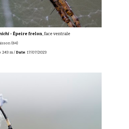
nichi -
Épeire frelon
, face ventrale
isson
(
84
)
e
:
243
m /
Date
: 17/07/2023