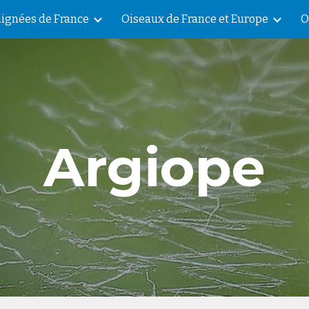
aignées de France
Oiseaux de France et Europe
O
ip to main content
Skip to navigat
Argiope