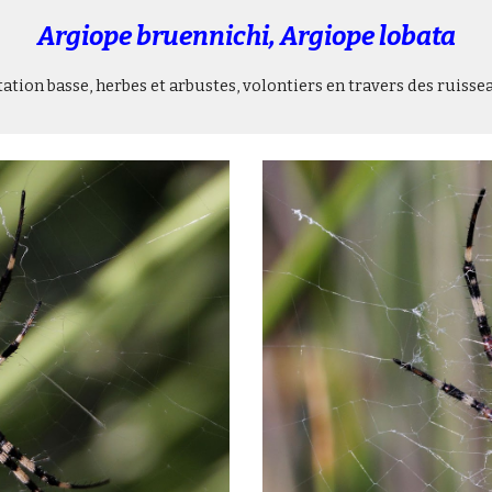
Argiope bruennichi, Argiope lobata
tation basse, herbes et arbustes, volontiers en travers des ruisse