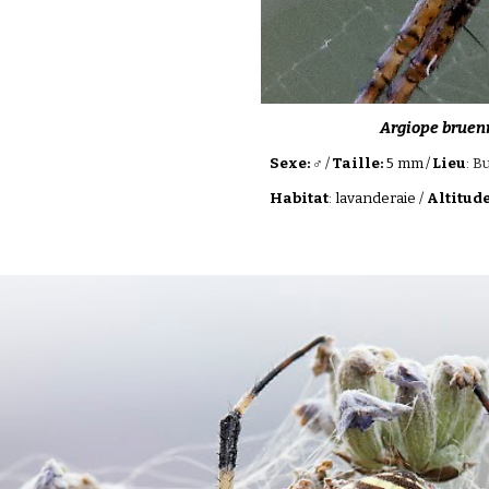
Argiope bruen
Sexe: ♂
/
Taille:
5 mm
/
Lieu
:
Bu
Habitat
:
lavanderaie
/
Altitud