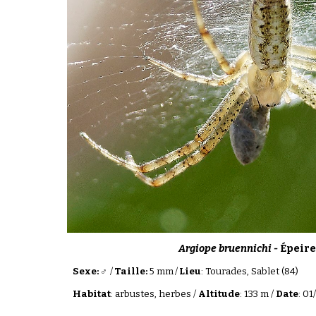
Argiope bruennichi -
Épeire
Sexe: ♂
/
Taille:
5 mm
/
Lieu
: Tourades, Sablet (84)
Habitat
: arbustes, herbes /
Altitude
: 133 m /
Date
: 0