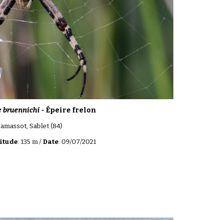
 bruennichi -
Épeire frelon
Camassot, Sablet (84)
itude
: 135 m /
Date
: 09/07/2021