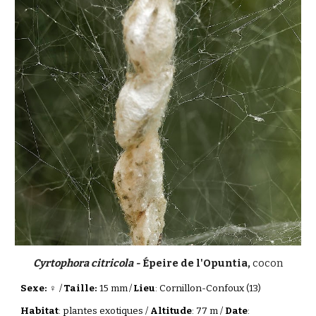
Cyrtophora citricola -
Épeire de l'Opuntia,
cocon
Sexe: ♀
/
Taille:
15 mm
/
Lieu
: Cornillon-Confoux (13)
Habitat
: plantes exotiques /
Altitude
: 77 m /
Date
: