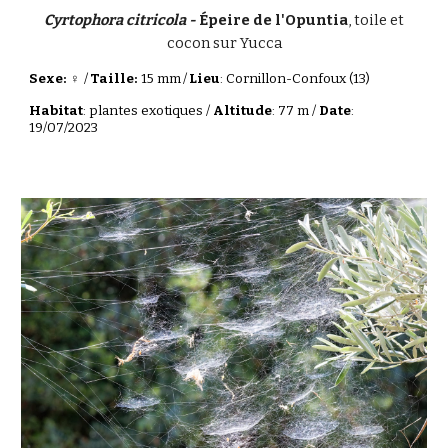
Cyrtophora citricola -
Épeire de l'Opuntia
, toile et
cocon sur Yucca
Sexe: ♀
/
Taille:
15 mm
/
Lieu
: Cornillon-Confoux (13)
Habitat
: plantes exotiques /
Altitude
: 77 m /
Date
:
19/07/2023