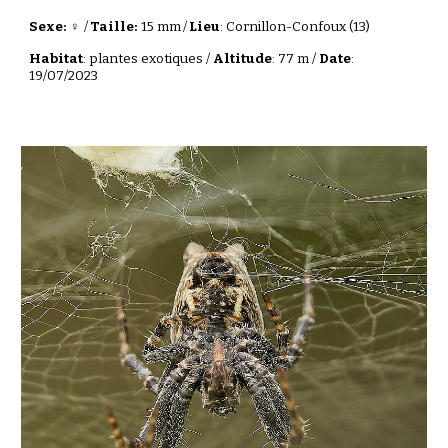
Sexe: ♀
/
Taille:
15 mm
/
Lieu
: Cornillon-Confoux (13)
Habitat
: plantes exotiques /
Altitude
: 77 m /
Date
:
19/07/2023