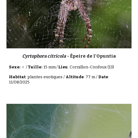
Cyrtophora citricola -
Épeire de l'Opuntia
Sexe: ♀
/
Taille:
15 mm
/
Lieu
: Cornillon-Confoux (13)
Habitat
: plantes exotiques /
Altitude
: 77 m /
Date
:
11
/0
8
/202
5