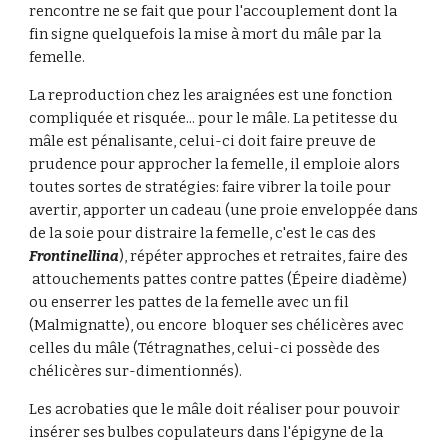
rencontre ne se fait que pour l'accouplement
dont
la
fin
signe
quelquefois
l
a mise à mort
du mâle
par la
femelle
.
La reproduction chez les araignées est une fonction
compliquée et risquée... pour le mâle. La petitesse du
mâle est p
énalisante,
celui-ci doit faire preuve de
prudence pour approcher la femelle, il emploie alors
toutes sortes de stratégies: faire vibrer la toile pour
avertir, apporter un cadeau (une proie envelopp
ée
dans
de la soie pour distraire la femelle, c'est le cas des
Frontinellina
), répéte
r
approches et retraites,
faire des
attouchements pattes contre pattes (Épeire diadème)
ou enserrer les pattes de la femelle avec un fil
(Malmignatte), ou encore bloquer ses chélicères avec
celles du mâle (Tétragnathes, celui-ci possède des
chélicères sur-dimentionné
s
).
Les acrobaties que le mâle doit réaliser pour pouvoir
insérer ses bulbes copulateurs dans l'épigyne de la