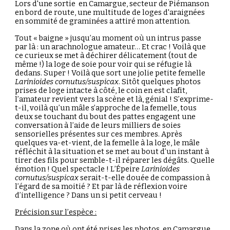
Lors d'une sortie
en Camargue, secteur de Piémanson
en bord de route, une multitude de loges d'araignées
en sommité de graminées a attiré mon attention.
Tout « baigne » jusqu’au moment où un intrus passe
par là : un arachnologue amateur… Et crac ! Voilà que
ce curieux se met à déchirer délicatement (tout de
même !) la loge de soie pour voir qui se réfugie là
dedans. Super ! Voilà que sort une jolie petite femelle
Larinioides cornutus/suspicax
. Sitôt quelques photos
prises de loge intacte à côté, le coin en est clafit,
l’amateur revient vers la scène et là, génial ! S’exprime-
t-il, voilà qu’un mâle s’approche de la femelle, tous
deux se touchant du bout des pattes engagent une
conversation à l’aide de leurs milliers de soies
sensorielles présentes sur ces membres. Après
quelques va-et-vient, de la femelle à la loge, le mâle
réfléchit à la situation et se met au bout d’un instant à
tirer des fils pour semble-t-il réparer les dégâts. Quelle
émotion ! Quel spectacle ! L’Épeire
Larinioides
cornutus/suspicax
serait-t-elle douée de compassion à
l’égard de sa moitié ? Et par là de réflexion voire
d’intelligence ? Dans un si petit cerveau !
Précision sur l’espèce :
Dans la zone où ont été prises les photos, en Camargue,