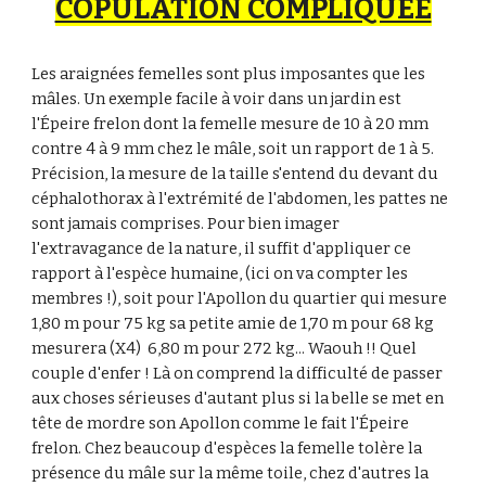
COPULATION COMPLIQUÉE
Les araignées femelles sont plus imposantes que les
mâ
l
es. Un exemple facile à voir dans un jardin est
l'
Épeire
frelon dont la femelle mesure de 1
0
à
20
mm
contre 4 à 9 mm chez le mâle
, soit un rapport de 1 à 5.
Précision, la mesure de la
taille s'entend du devant du
céphalothorax à l'extrémité de l'abdomen, les pattes ne
sont jamais comprises. Pour bien imager
l'extravagance de la nature, il suffit d'appliquer ce
rapport à l'espèce humaine, (ici on va compter les
membres !), soit pour l'Apollon du quartier qui mesure
1,80 m pour 75 kg sa petite amie de 1,70 m pour 68 kg
mesurera (X4) 6,80 m
pour 272 kg
... Waouh !! Quel
couple d'enfer ! Là on comprend la difficulté de passer
aux choses sérieuses d'autant plus si la belle se met en
tête de mordre son Apollon comme le fait l'Épeire
frelon. Chez
beaucoup d'espèces la femelle tolère la
présence du mâle sur la même toile, chez d'autres la