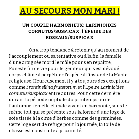
AU SECOURS MON MARI !
N COUPLE HARMONIEUX: LARINIOIDES
U
CORNUTUS/SUSPICAX, l’ÉPEIRE DES
ROSEAUX/SUSPICAX
On a trop tendance à retenir qu’au moment de
l’accouplement ou sa tentative ou à la fin, la femelle
d’une araignée mord le mâle pour s’en repaître;
Funeste fin de vie pour le géniteur qui s’est dévoué
corps et âme à perpétuer
l'
espèce à l’instar de la Mante
religieuse. Heureusement il y a toujours des exceptions
comme
Frontinellina frutetorum
et
l’Épeire
Larinioides
cornutus/suspicax
entre au
tres.
Pour cette dernière
d
urant la période nuptiale du printemps ou de
l’automne, femelle et mâle vivent en harmonie, sous le
même toit qui se présente sous la forme d’une loge de
soie tissée à la cime d’herbes comme des graminées.
Cette loge sert de refuge pour la journée, la toile de
chasse est construite à proximité.