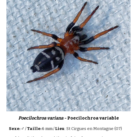
Poecilochroa
variana
-
Poecilochroa
variable
♂
Sexe:
/
Taille:
6
mm
/
Lieu
:
St Cirgues en Montagne (07)