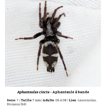
Aphantaulax cincta -
Aphantaule à bande
♀
Sexe:
/
Taille:
7
mm
/
Adulte
: 0
6
à
08
/
Lieu
:
Lausemolan,
Monieux
(84)