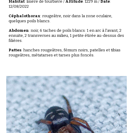
Habitat
:
lisière de tourbière
/
Altitude
:
1229
m /
Date
:
12/08/2022
Céphalothorax
:
rougeâtre
,
noir dans la zone oculaire,
quelques poils blancs
.
Abdomen
: noir,
6
taches de poils blancs: 1
en arc
à l'avant, 2
ensuite, 2 transverses au milieu, 1 petite étirée au-dessus des
filières.
Pattes
: hanches rougeâtres, fémurs noirs,
patelles et tibias
rougeâtres,
métatarses et tarses plus foncés.