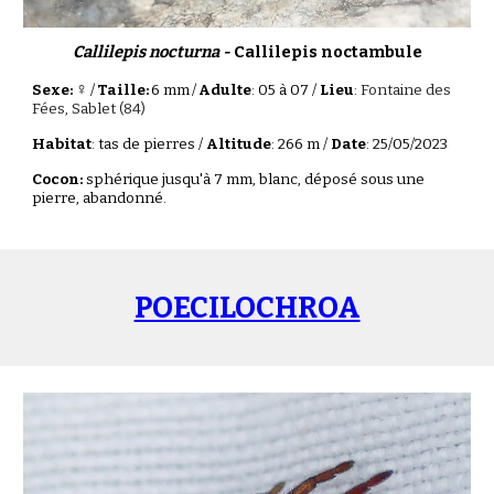
Callilepis nocturna -
Callilepis noctambule
♀
Sexe:
/
Taille:
6 mm
/
Adulte
: 05 à 07 /
Lieu
:
Fontaine des
Fées, Sablet (84)
Habitat
: tas de pierres /
Altitude
: 266 m /
Date
: 25/05/2023
Cocon:
sphérique jusqu'à 7 mm, blanc, déposé sous une
pierre, abandonné.
POECILOCHROA