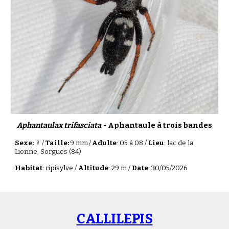
Aphantaulax trifasciata -
Aphantaule à trois bandes
♀
Sexe:
/
Taille:
9 mm
/
Adulte
: 05 à 08 /
Lieu
:
lac de la
Lionne, Sorgues (84)
Habitat
:
ripisylve
/
Altitude
: 29 m /
Date
:
30
/0
5
/202
6
CALLILEPIS