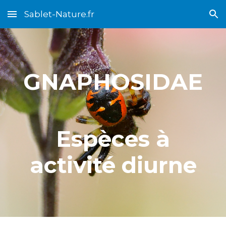
Sablet-Nature.fr
Skip to main content
Skip to navigation
GNAPHOSIDAE
Espèces à
activité diurne