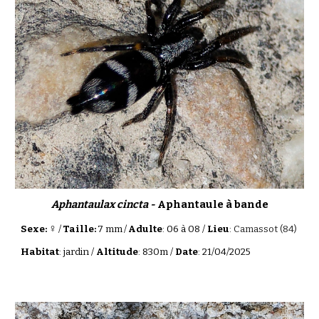
Aphantaulax cincta -
Aphantaule à bande
♀
Sexe:
/
Taille:
7 mm
/
Adulte
: 06 à 08 /
Lieu
:
Camassot
(84)
Habitat
:
jardin
/
Altitude
: 830m /
Date
: 2
1
/
04
/202
5