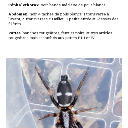
Céphalothorax
: noir,
bande médiane de poils blancs.
Abdomen
: noir,
4
taches de poils blancs:
1
transverse à
l'avant, 2
transverses
au milieu,
1
petite étirée
au-dessus des
filières
.
Pattes
: hanches rougeâtres, fémurs noirs, autres articles
rougeâtres mais assombris aux pattes P III et IV.