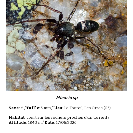
Micaria
sp
♂
Sexe:
/
Taille:
5 mm
/
Lieu
:
Le Toureil, Les Orres
(0
5
)
Habitat
:
court sur les rochers proches d'un torrent
/
Altitude
: 1
840
m /
Date
:
17
/0
6
/202
6