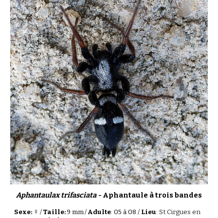
Aphantaulax
trifascia
ta -
Aphantaule à trois bandes
♀
Sexe:
/
Taille:
9
mm
/
Adulte
: 0
5
à
08
/
Lieu
:
St Cirgues en