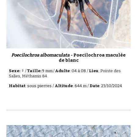
Poecilochroa albomaculata -
Poecilochroa maculée
de blanc
♀
Sexe:
/
Taille:
9 mm
/
Adulte
: 04 à 08 /
Lieu
:
Pointe des
Salies, Méthamis 84
Habitat
: sous pierres /
Altitude
: 644 m /
Date
: 23/10/2024