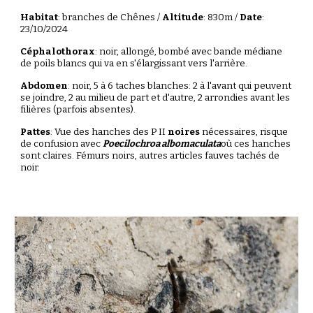
Habitat
:
branches
de Chênes /
Altitude
:
8
30m /
Date
:
23
/
10
/2024
Céphalothorax
: noir,
allongé
, bombé avec bande médiane
de poils blancs
qui va en s'élargissant
vers l'arrière
.
Abdomen
:
noir,
5 à 6 taches blanches
: 2 à l'avant qui peuvent
se joindre, 2 au milieu de part et d'autre, 2 arrondies avant les
filières (parfois absentes).
Pattes
: Vue des hanches des P II
noires
nécessaires, risque
de confusion avec
Poecilochroa albomaculata
où ces h
anches
sont
claires
. Fémurs noirs, autres articles fauves tachés de
noir.