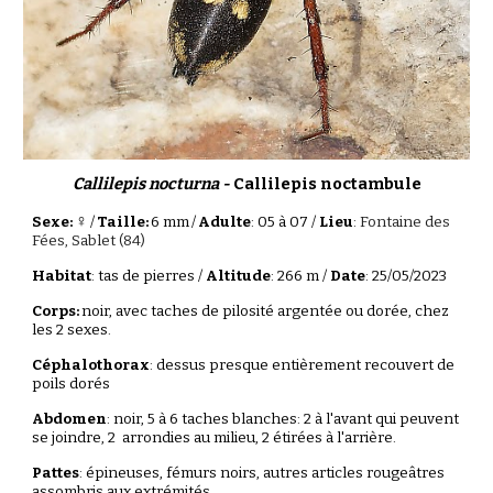
Callilepis nocturna
-
Callilepis noctambule
♀
Sexe:
/
Taille:
6
mm
/
Adulte
: 0
5
à 0
7
/
Lieu
:
Fontaine des
Fées, Sablet
(84)
Habitat
:
tas de pierres
/
Altitude
:
266
m /
Date
: 2
5
/
05
/202
3
Corps:
noir, avec taches de pilosité argentée ou dorée, chez
les 2 sexes.
Céphalothorax
: dessus
presque entièrement recouvert de
poils dorés
Abdomen
: noir, 5 à 6 taches blanches: 2 à l'avant qui peuvent
se joindre, 2
arrondies
au milieu, 2
étirées à l'arrière
.
Pattes
: épineuses, fémurs noirs, autres articles
rougeâtres
assombris aux extrémités.