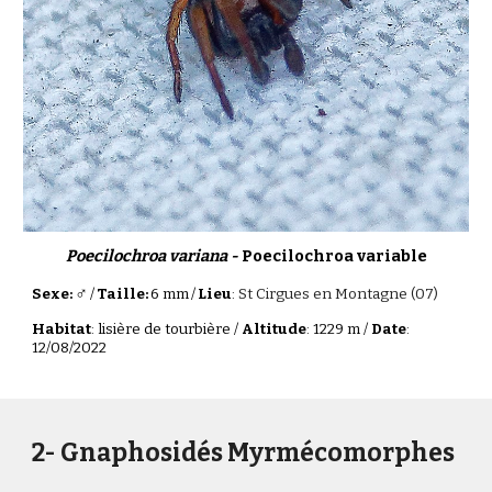
Poecilochroa variana -
Poecilochroa variable
♂
Sexe:
/
Taille:
6 mm
/
Lieu
:
St Cirgues en Montagne (07)
Habitat
: lisière de tourbière /
Altitude
: 1229 m /
Date
:
12/08/2022
2
- Gnaphosidés
Myrmécomorphes