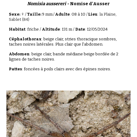
Nomisia aussereri -
Nomise d'Ausser
♀
Sexe:
/
Taille:
9
mm
/
Adulte
: 0
8
à
10 /
Lieu
:
la Plaine
,
Sablet (84)
Habitat
:
friche
/
Altitude
:
131
m /
Date
: 12/0
5
/202
4
Céphalothorax
:
beige clair,
stries thoracique sombres,
taches noires latérales. Plus clair que l'abdomen.
Abdomen
:
beige clair, bande médiane beige bordée de 2
lignes de taches noires.
Pattes
: foncées à poils clairs avec des épines noires
.