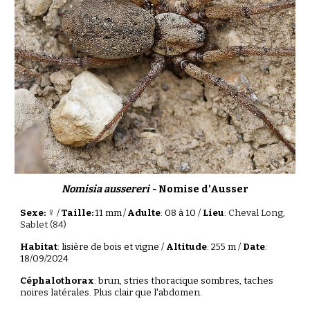
Nomisia aussereri -
Nomise d'Ausser
♀
Sexe:
/
Taille:
11
mm
/
Adulte
: 08 à 10 /
Lieu
:
Cheval Long
,
Sablet (84)
Habitat
: lisière de
bois et vigne
/
Altitude
:
255
m /
Date
:
1
8
/0
9
/202
4
Céphalothorax
: b
run
, stries thoracique sombres, taches
noires latérales. Plus clair que l'abdomen.