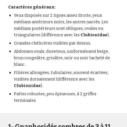
Caractères généraux:
Yeux disposés sur 2 lignes assez droite, yeux
médians antérieurs noirs, les autres nacrés. Les
médians postérieurs sont obliques, ovales ou
triangulaires (différence avec les
Clubionidae
).
Grandes chélicères visibles par dessus.
Abdomen ovale, duveteux, uniformément beige,
brun rougeâtre, grisâtre, noir ou noir tacheté de
blanc.
F
ilières allongées, tubulaires, souvent écartées,
visibles dorsalement (différence avec les
Clubionidae
).
Pattes robustes, peu épineuses, à 2 griffes
terminales.
1- Gnaphosidés sombres
de 3 à 11