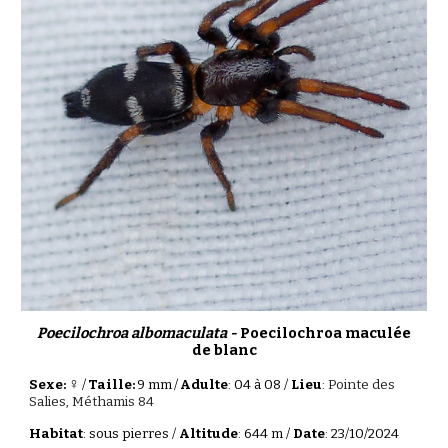
Poecilochroa albomaculata -
Poecilochroa maculée
de blanc
♀
Sexe:
/
Taille:
9
mm
/
Adulte
: 0
4
à 0
8
/
Lieu
:
Pointe des
Salies
,
Méthamis
84
Habitat
:
sous
pierres /
Altitude
:
644
m /
Date
: 2
3
/
10
/202
4