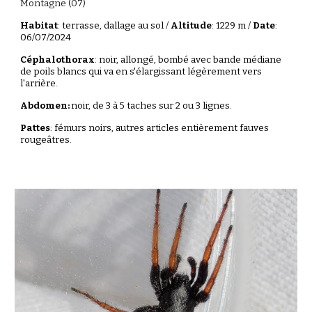
Montagne (07)
Habitat
:
terrasse, dallage au sol
/
Altitude
:
1229
m /
Date
:
06
/0
7
/202
4
Céphalothorax
: noir, allongé, bombé avec bande médiane
de poils blancs qui va en s'élargissant légèrement vers
l'arrière.
Abdomen:
noir, de 3 à 5 taches sur 2 ou 3 lignes.
Pattes
: fémurs noirs, autres articles entièrement fauves
rougeâtres.