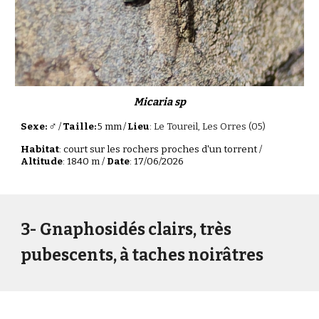
Micaria sp
♂
Sexe:
/
Taille:
5 mm
/
Lieu
:
Le Toureil, Les Orres (05)
Habitat
: court sur les rochers proches d'un torrent /
Altitude
: 1840 m /
Date
: 17/06/2026
3
- Gnaphosidés
clairs, très
pubescents, à taches noirâtres