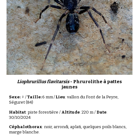
Liophrurillus flavitarsis
-
Phrurolithe à pattes
jaunes
♀
Sexe:
/
Taille:
6
mm
/
Lieu
:
vallon du Font de la Peyre,
Séguret (84)
Habitat
:
piste forestière
/
Altitude
:
220
m /
Date
:
30
/
10
/202
4
Céphalothorax
: noir,
arrondi, aplati, quelques poils blancs,
marge blanche.