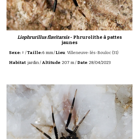
Liophrurillus flavitarsis
- Phrurolithe à pattes
jaunes
♀
Sexe:
/
Taille:
6
mm
/
Lieu
:
Villeneuve-lès-Bouloc (31)
Habitat
:
jardin
/
Altitude
:
207
m /
Date
: 2
8
/0
4
/2023