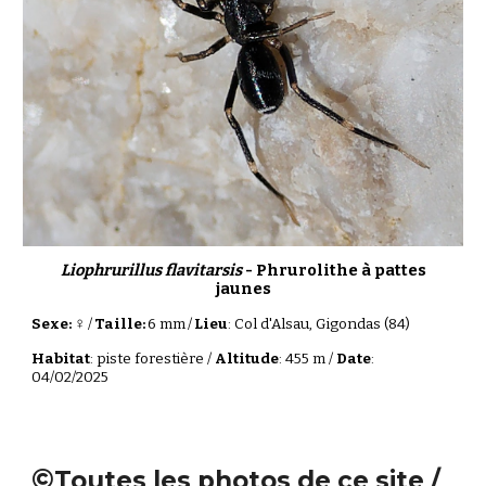
Liophrurillus flavitarsis
- Phrurolithe à pattes
jaunes
♀
Sexe:
/
Taille:
6 mm
/
Lieu
:
Col d'Alsau
,
Gigondas
(84)
Habitat
: piste forestière /
Altitude
:
455
m /
Date
:
04/02/2025
©
Toutes les photos de ce site /