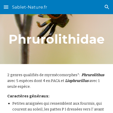
Sablet-Nature.fr
Skip to main content
Skip to navigation
Phrurolithidae
2 genres qualifiés de myrmécomorphes*:
Phrurolithus
avec 5 espèces dont 4 en PACA et
Liophrurillus
avec 1
seule espèce.
Caractères généraux:
Petites araignées qui ressemblent aux fourmis, qui
courent au soleil, les pattes P I dressées vers l' avant