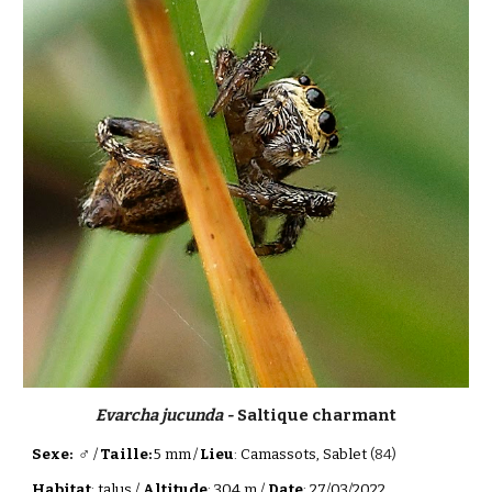
Evarcha jucunda -
Saltique charmant
♂
Sexe:
/
Taille:
5 mm
/
Lieu
: Camassots, Sablet
(84)
Habitat
: talus /
Altitude
: 304 m /
Date
: 27/03/2022