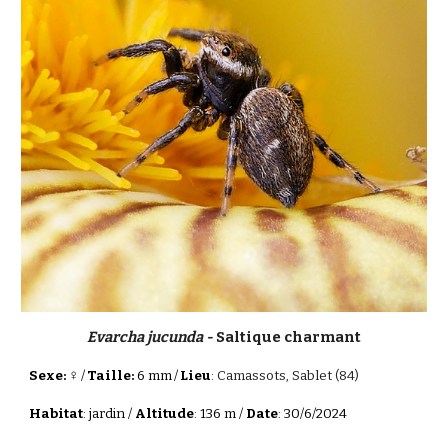
Evarcha jucunda -
Saltique charmant
♀
Sexe:
/
Taille:
6 mm
/
Lieu
:
Camassots, Sablet (84)
Habitat
: jardin /
Altitude
: 136 m /
Date
: 30/6/2024