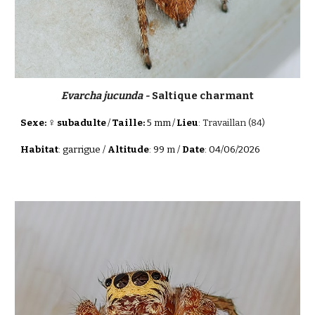
Evarcha jucunda -
Saltique charmant
♀
Sexe:
subadulte
/
Taille:
5 mm
/
Lieu
:
Travaillan (84)
Habitat
:
garrigue
/
Altitude
:
99
m /
Date
: 0
4
/0
6
/202
6