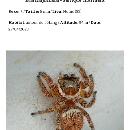
Evarcha jucunda -
Saltique charmant
♀
Sexe:
/
Taille:
6 mm
/
Lieu
:
Nohic (82)
Habitat
: autour de l'étang /
Altitude
: 94 m /
Date
:
27/04/2023