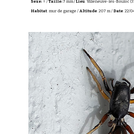
♀
Sexe:
/
Taille:
7 mm
/
Lieu
: Villeneuve-lès-Bouloc
(3
Habitat
:
mur de garage
/
Altitude
: 207 m /
Date
:
22
/0