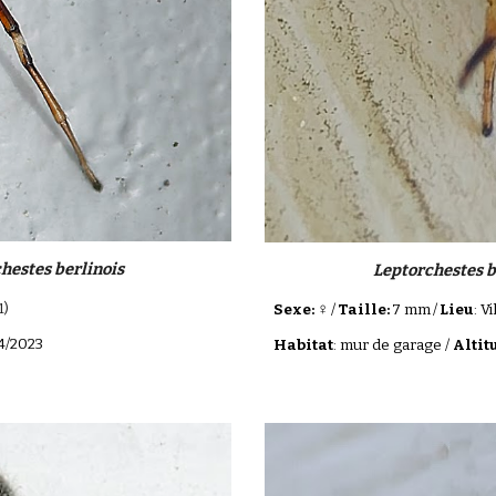
hestes berlinois
Leptorchestes b
♀
1)
Sexe:
/
Taille:
7 mm
/
Lieu
: V
04/2023
Habitat
: mur de garage /
Altit