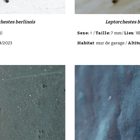
hestes berlinois
Leptorchestes b
♀
1)
Sexe:
/
Taille:
7 mm
/
Lieu
: V
04/2023
Habitat
: mur de garage /
Altit