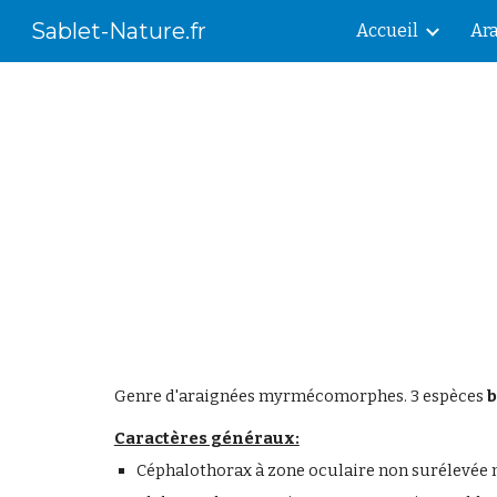
Sablet-Nature.fr
Accueil
Ar
Sk
Genre d'araignées myrmécomorphes. 3 espèces
b
Caractères généraux:
Céphalothorax à zone oculaire non surélevée m