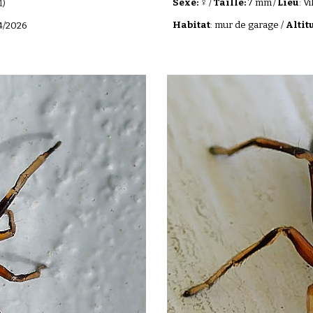
♀
Sexe:
/
Taille:
7 mm
/
Lieu
: V
1)
Habitat
: mur de garage /
Altit
4/202
6