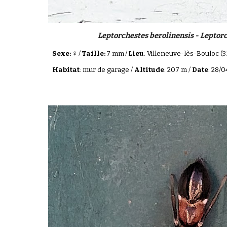
Leptorchestes berolinensis - Leptorc
♀
Sexe:
/
Taille:
7 mm
/
Lieu
: Villeneuve-lès-Bouloc
(3
Habitat
: mur de garage /
Altitude
: 207 m /
Date
: 28/