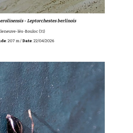
erolinensis - Leptorchestes berlinois
illeneuve-lès-Bouloc
(31)
ude
: 207 m /
Date
: 22/04/2026