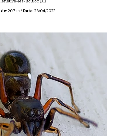
illeneuve-lès-Bouloc
(31)
ude
: 207 m /
Date
: 28/04/2023