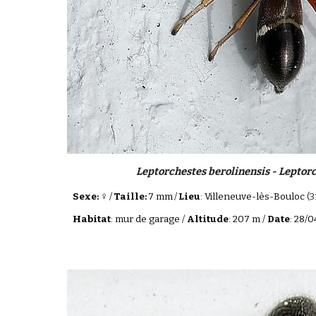
Leptorchestes berolinensis - Leptorc
♀
Sexe:
/
Taille:
7 mm
/
Lieu
: Villeneuve-lès-Bouloc
(3
Habitat
: mur de garage /
Altitude
: 207 m /
Date
: 28/