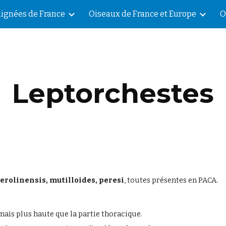
aignées de France
Oiseaux de France et Europe
O
ip to main content
Skip to navigat
Leptorchestes
erolinensis, mutilloides, peresi
, toutes présentes en PACA.
ais plus haute que la partie thoracique.