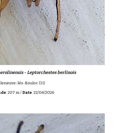
erolinensis - Leptorchestes berlinois
illeneuve-lès-Bouloc
(31)
ude
: 207 m /
Date
: 2
2
/04/202
6