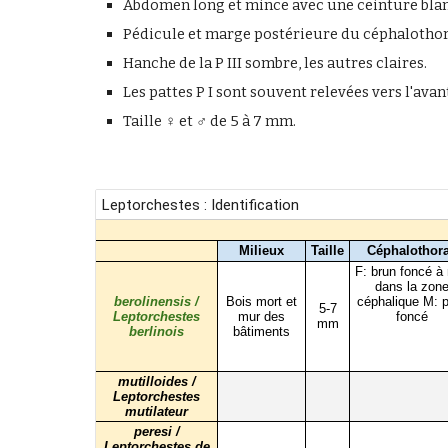
Abdomen long et mince avec une ceinture blan
Pédicule et marge postérieure du céphalothora
Hanche de la P III sombre, les autres claires.
Les pattes P I sont souvent relevées vers l'av
Taille
♀
et
♂
de 5 à 7 mm.