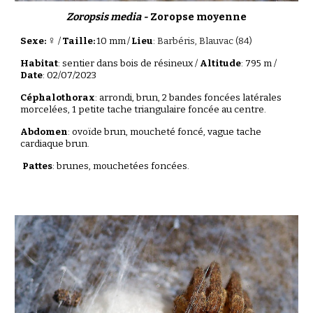
Zoropsis media -
Zoropse moyenne
♀
Sexe:
/
Taille:
10 mm
/
Lieu
:
Barbéris, Blauvac (84)
Habitat
: sentier dans bois de résineux /
Altitude
: 795 m /
Date
: 02/07/2023
Céphalothorax
: arrondi, brun,
2 bandes foncées latérales
morcelées, 1 petite tache triangulaire foncée au centre.
Abdomen
: ovoïde brun, moucheté foncé, vague tache
cardiaque br
un.
Pattes
: brunes,
mouchetées foncées.