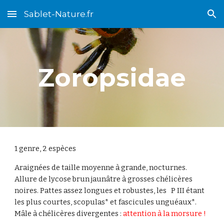
Sablet-Nature.fr
Skip to main content
Skip to navigation
Zoropsidae
1 genre, 2 espèces
Araignées de taille moyenne à grande, nocturnes.
Allure de lycose brun jaunâtre à grosses chélicères
noires. Pattes assez longues et robustes, les P III étant
les plus courtes, scopulas* et fascicules unguéaux*.
Mâle à chélicères divergentes :
attention à la morsure !