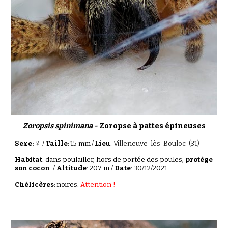
Zoropsis spinimana -
Zoropse à pattes épineuses
♀
Sexe:
/
Taille:
15 mm
/
Lieu
:
Villeneuve-lès-Bouloc
(
31
)
Habitat
: dans
poulailler, hors de portée des poules,
protège
son cocon
/
Altitude
:
207
m /
Date
: 30/12/2021
Chélicères:
noires.
Attention !