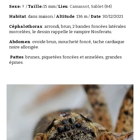
♀
Sexe:
/
Taille:
1
5
mm
/
Lieu
:
Camassot, Sablet
(84)
Habitat
:
dans maison
/
Altitude
:
136
m /
Date
:
30
/
12
/202
1
Céphalothorax
: arrondi, brun, 2 bandes foncées latérales
morcelées,
le dessin rappelle le vampire Nosferatu.
Abdomen
: ovoïde brun, moucheté foncé, tache cardiaque
noire allongée
.
Pattes
: brunes,
piquetées
foncées
et annelées, grandes
épines.