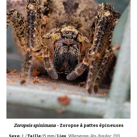
Zoropsis spinimana -
Zoropse à pattes épineuses
♀
Sexe:
/
Taille:
15 mm
/
Lieu
:
Villeneuve-lès-Bouloc (31)