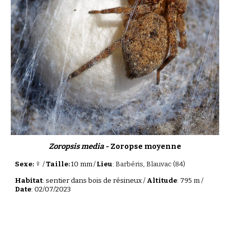
Zoropsis media -
Zoropse moyenne
♀
Sexe:
/
Taille:
10
mm
/
Lieu
:
Barbéris, Blauvac
(
84
)
Habitat
: sentier dans bois de résineux /
Altitude
:
795
m /
Date
:
02
/07/2023